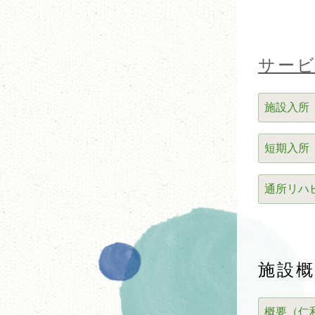
サー
施設入所
短期入所
通所リハ
施設概
概要（仁