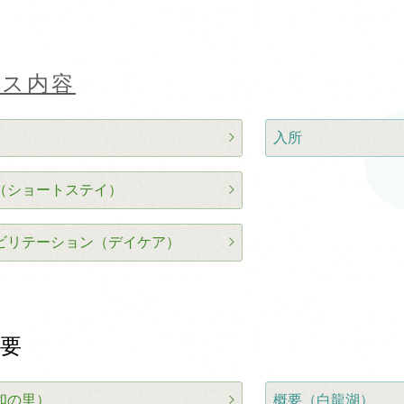
ビス内容
入所
（ショートステイ）
ビリテーション（デイケア）
要
和の里）
概要（白龍湖）